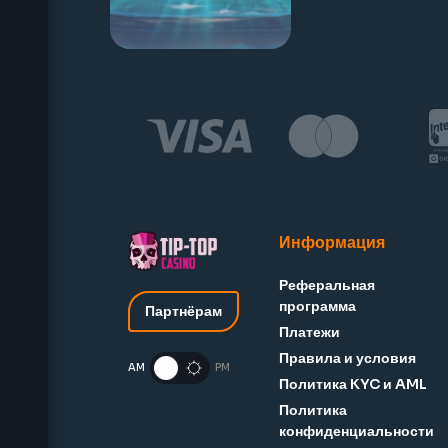
Информация
Реферальная
программа
Партнёрам
Платежи
Правила и условия
AM
PM
Политика KYC и AML
Политика
конфиденциальности