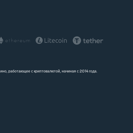
но, работающее с криптовалютой, начиная с 2014 года.