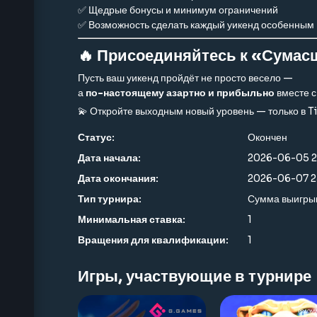
✅ Щедрые бонусы и минимум ограничений
✅ Возможность сделать каждый уикенд особенным
🔥 Присоединяйтесь к «Сумас
Пусть ваш уикенд пройдёт не просто весело —
а
по-настоящему азартно и прибыльно
вместе 
💫
Откройте выходным новый уровень — только в T
Статус:
Окончен
Дата начала:
2026-06-05 2
Дата окончания:
2026-06-07 2
Тип турнира:
Сумма выигр
Минимальная ставка:
1
Вращения для квалификации:
1
Игры, участвующие в турнире