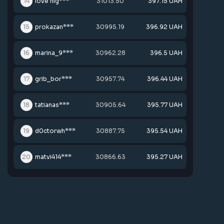
14
love nig***
31013.50
397.15 UAH
15
prokazan***
30995.19
396.92 UAH
16
marina_9***
30962.28
396.5 UAH
17
grib_bor***
30957.74
396.44 UAH
18
tatianas***
30905.64
395.77 UAH
19
d0ctorwh***
30887.75
395.54 UAH
20
matvi414***
30866.63
395.27 UAH