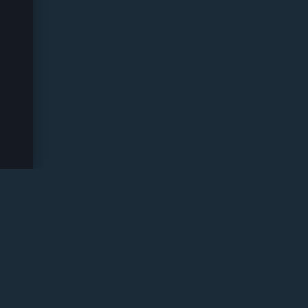
Популярные