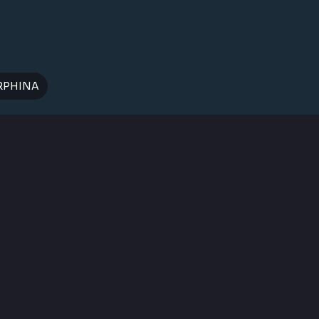
ORPHINA