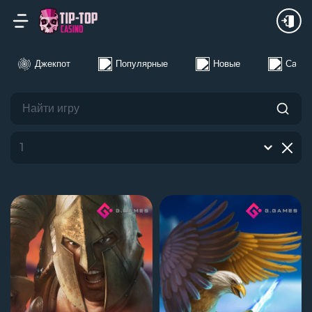
24Ч
Неделя
Месяц
Джекпот
Популярные
Новые
Самые
1