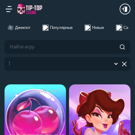
24Ч
Неделя
Месяц
Джекпот
Популярные
Новые
Самые
1