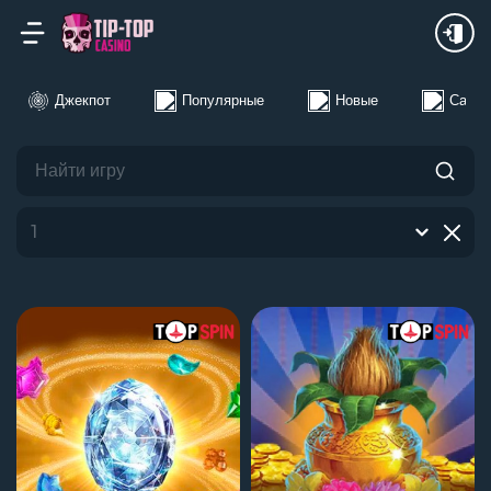
24Ч
Неделя
Месяц
Джекпот
Популярные
Новые
Самые
1