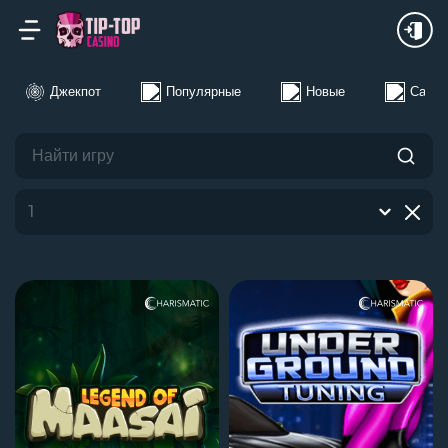
24Ч
Неделя
Месяц
Джекпот
Популярные
Новые
Самые
1