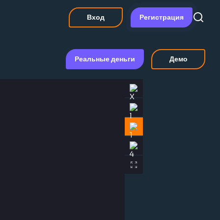
Вход
Регистрация
Реальные деньги
Демо