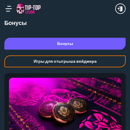
24Ч
Неделя
Месяц
Бонусы
Бонусы
Игры для отыгрыша вейджера