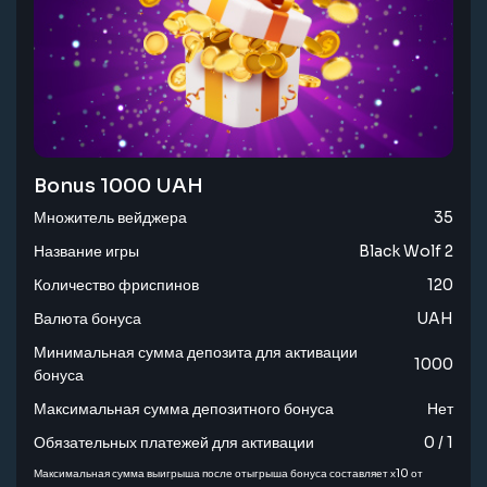
Bonus 1000 UAH
Множитель вейджера
35
Название игры
Black Wolf 2
Количество фриспинов
120
Валюта бонуса
UAH
Минимальная сумма депозита для активации
1000
бонуса
Максимальная сумма депозитного бонуса
Нет
Обязательных платежей для активации
0 / 1
Максимальная сумма выигрыша после отыгрыша бонуса составляет х10 от