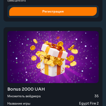
суммы депозита
Регистрация
Bonus 2000 UAH
Множитель вейджера
35
Название игры
Egypt Fire 2