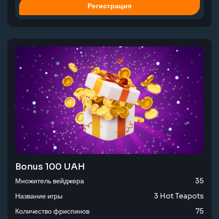
Регистрация
Bonus 100 UAH
Множитель вейджера
35
Название игры
3 Hot Teapots
Количество фриспинов
75