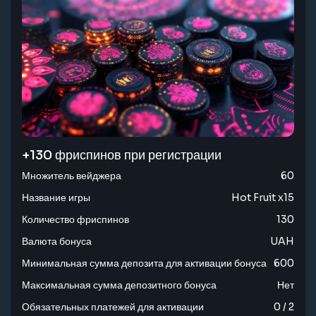
+130 фриспинов при регистрации
Множитель вейджера
60
Название игры
Hot Fruit x15
Количество фриспинов
130
Валюта бонуса
UAH
Минимальная сумма депозита для активации бонуса
600
Максимальная сумма депозитного бонуса
Нет
Обязательных платежей для активации
0 / 2