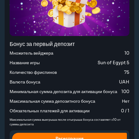
Бонус за первый депозит
Множитель вейджера
10
Название игры
Sun of Egypt 5
Количество фриспинов
75
Валюта бонуса
UAH
Минимальная сумма депозита для активации бонуса
100
Максимальная сумма депозитного бонуса
Нет
Обязательных платежей для активации
0 / 1
Максимальная сумма выигрыша после отыгрыша бонуса составляет х10 от
суммы депозита
Регистрация