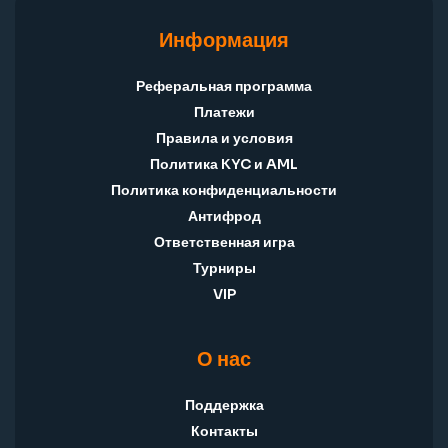
Информация
Реферальная программа
Платежи
Правила и условия
Политика KYC и AML
Политика конфиденциальности
Антифрод
Ответственная игра
Турниры
VIP
О нас
Поддержка
Контакты