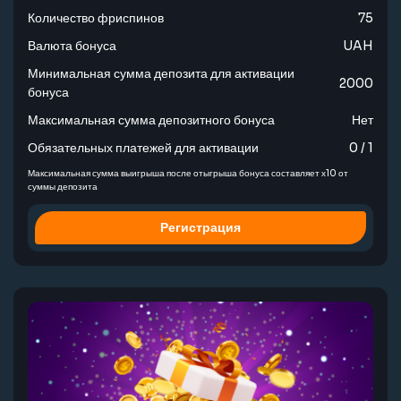
Количество фриспинов
75
Валюта бонуса
UAH
Минимальная сумма депозита для активации
2000
бонуса
Максимальная сумма депозитного бонуса
Нет
Обязательных платежей для активации
0 / 1
Максимальная сумма выигрыша после отыгрыша бонуса составляет х10 от
суммы депозита
Регистрация