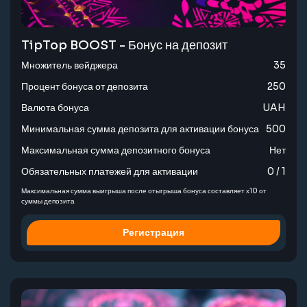
TipTop BOOST - Бонус на депозит
Множитель вейджера
35
Процент бонуса от депозита
250
Валюта бонуса
UAH
Минимальная сумма депозита для активации бонуса
500
Максимальная сумма депозитного бонуса
Нет
Обязательных платежей для активации
0 / 1
Максимальная сумма выигрыша после отыгрыша бонуса составляет х10 от
суммы депозита
Регистрация