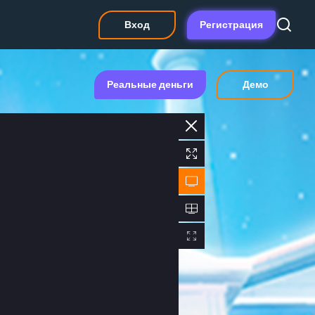
Вход
Регистрация
Реальные деньги
Демо