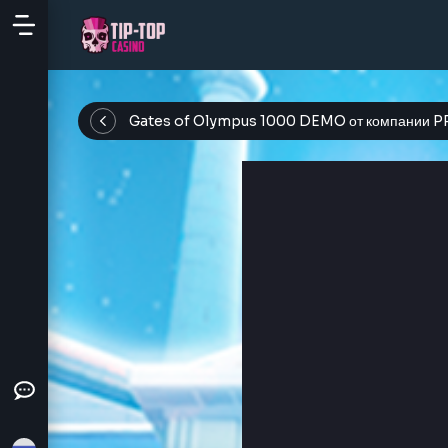
24Ч
Неделя
Месяц
Gates of Olympus 1000 DEMO от компании