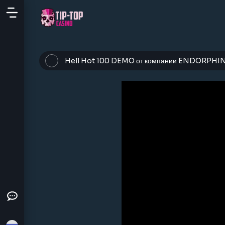
24Ч
Неделя
Месяц
Hell Hot 100 DEMO от компании ENDORPHI