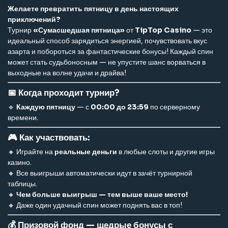
Желаете превратить пятницу в день настоящих
приключений?
Турнир
«Сумасшедшая пятница»
от
TipTop Casino
— это
идеальный способ зарядиться энергией, почувствовать вкус
азарта и побороться за фантастические бонусы! Каждый спин
может стать судьбоносным — не упустите шанс ворваться в
выходные на волне удачи и драйва!
📅 Когда проходит турнир?
🔹
Каждую пятницу
— с
00:00 до 23:59
по серверному
времени.
🎮 Как участвовать:
🔸 Играйте на
реальные деньги
в любые слоты и другие игры
казино.
🔸 Все выигрыши автоматически идут в зачёт турнирной
таблицы.
🔸
Чем больше выигрыш — тем выше ваше место!
🔸 Даже один удачный спин может поднять вас в топ!
💰 Призовой фонд — щедрые бонусы с