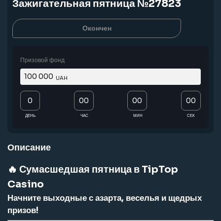
Зажигательная пятница №27823
Окончен
Призовой фонд
100 000
UAH
0
00
00
00
:
:
ДЕНЬ
/
ЧАС
:
МИН
:
СЕК
Описание
🔥 Сумасшедшая пятница в TipTop
Casino
Начните выходные с азарта, веселья и щедрых
призов!