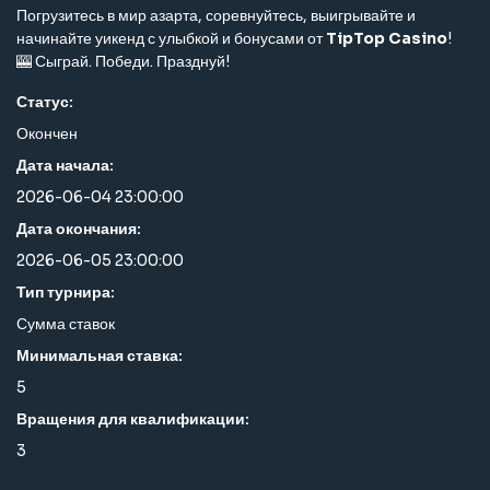
Погрузитесь в мир азарта, соревнуйтесь, выигрывайте и
начинайте уикенд с улыбкой и бонусами от
TipTop Casino
!
🎰
Сыграй. Победи. Празднуй!
Статус:
Окончен
Дата начала:
2026-06-04 23:00:00
Дата окончания:
2026-06-05 23:00:00
Тип турнира:
Сумма ставок
Минимальная ставка:
5
Вращения для квалификации:
3