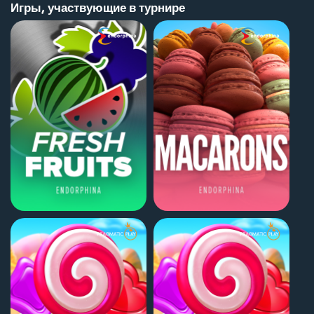
Игры, участвующие в турнире